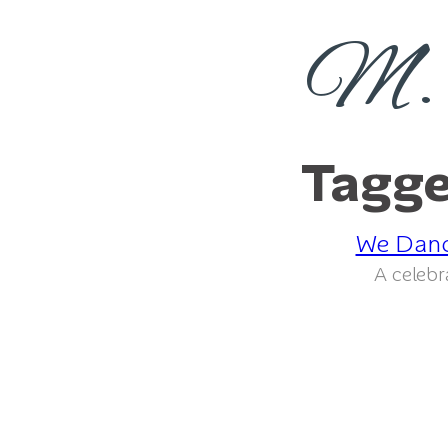
M. 
Tagge
We Danc
A celebr